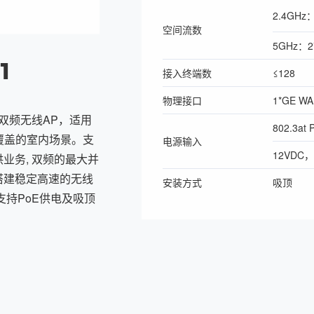
2.4GHz：
空间流数
5GHz：2
1
接入终端数
≤128
物理接口
1*GE W
室内双频无线AP，适用
802.3at 
覆盖的室内场景。支
电源输入
12VDC，
提供业务, 双频的最大并
户搭建稳定高速的无线
安装方式
吸顶
，支持PoE供电及吸顶