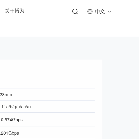
关于博为
中文
*28mm
.11a/b/g/n/ac/ax
0.574Gbps
.201Gbps