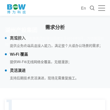
En
需求分析
湖州产投集团
高速接入
湖州市产业投资发展集团有限公司成立于2016年5月，为市属国有
独资企业。本次新建整体办公网全光网全覆盖。
提供业务终端高速接入能力，满足整个大楼办公场景的需求；
Wi-Fi 覆盖
提供Wi-Fi6无线网络全覆盖，无缝漫游；
灵活演进
支持后期技术灵活演进，现场无需重复施工。
1