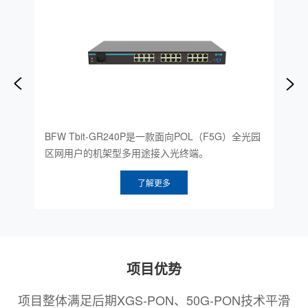
园
BFW Tbit-GR240P是一款面向POL（F5G）全光园
B
区网用户的机架型多用途接入光终端。
8
了解更多
项目优势
项目整体满足后期XGS-PON、50G-PON技术平滑